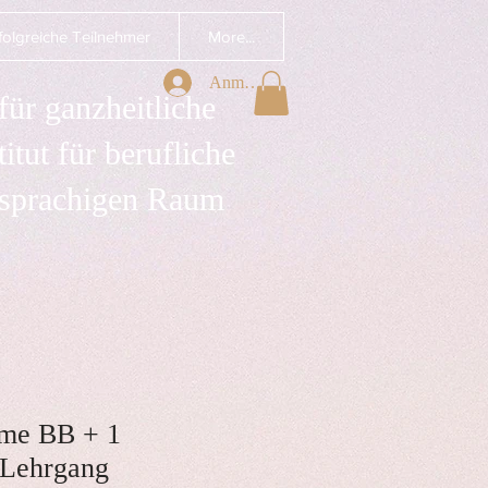
folgreiche Teilnehmer
More...
Anmelden
ür ganzheitliche
tut für berufliche
hsprachigen Raum
hme BB + 1
 Lehrgang