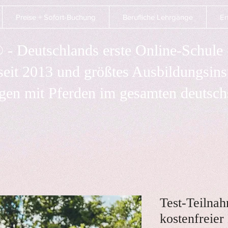
Preise + Sofort-Buchung
Berufliche Lehrgänge
Er
- Deutschlands erste Online-Schule f
seit 2013 und größtes Ausbildungsinsti
gen mit Pferden im gesamten deutsc
Test-Teilna
kostenfreier