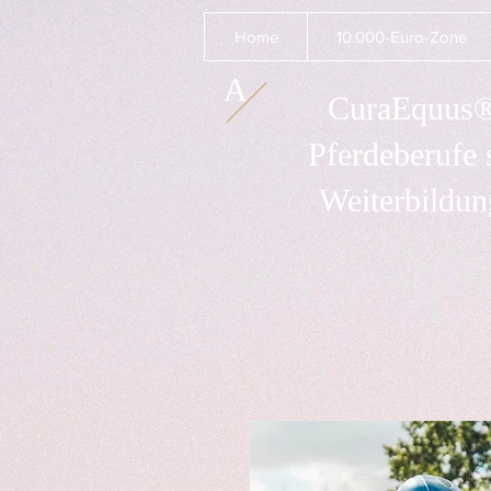
Home
10.000-Euro-Zone
A
CuraEquus® 
Pferdeberufe 
Weiterbildun