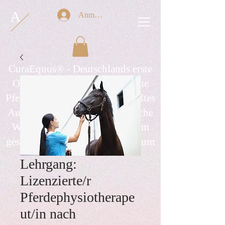
A
Anmelden
CuraEquus® - Deutschlands erste
Online-Schule für ganzheitliche
Pferdeberufe seit 2013 und größtes
Ausbildungsinstitut für berufliche
Weiterbildungen mit Pferden im
gesamten deutschsprachigen Raum
Lehrgang:
Lizenzierte/r
Pferdephysiotherape
ut/in nach